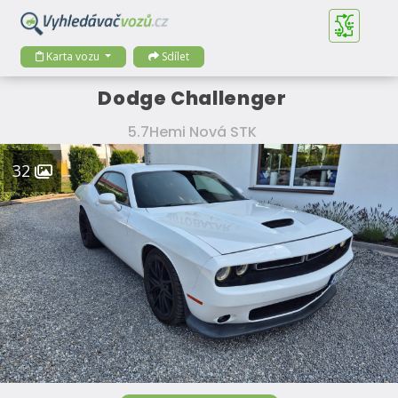
Karta vozu
Sdílet
Dodge Challenger
5.7Hemi Nová STK
32